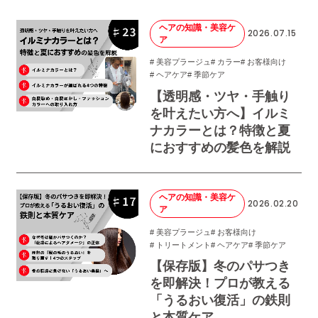
ヘアの知識・美容ケ
2026.07.15
ア
# 美容プラージュ
# カラー
# お客様向け
# ヘアケア
# 季節ケア
【透明感・ツヤ・手触り
を叶えたい方へ】イルミ
ナカラーとは？特徴と夏
におすすめの髪色を解説
ヘアの知識・美容ケ
2026.02.20
ア
# 美容プラージュ
# お客様向け
# トリートメント
# ヘアケア
# 季節ケア
【保存版】冬のパサつき
を即解決！プロが教える
「うるおい復活」の鉄則
と本質ケア