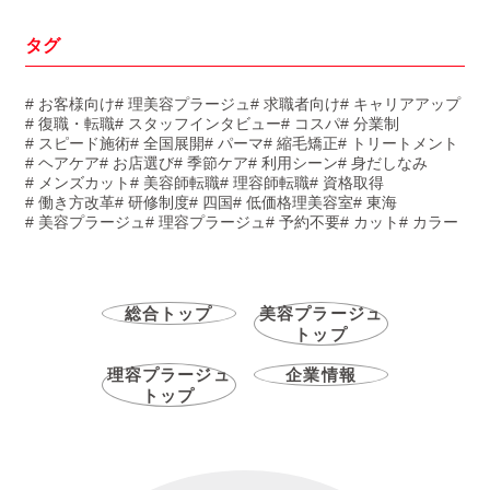
タグ
# お客様向け
# 理美容プラージュ
# 求職者向け
# キャリアアップ
# 復職・転職
# スタッフインタビュー
# コスパ
# 分業制
# スピード施術
# 全国展開
# パーマ
# 縮毛矯正
# トリートメント
# ヘアケア
# お店選び
# 季節ケア
# 利用シーン
# 身だしなみ
# メンズカット
# 美容師転職
# 理容師転職
# 資格取得
# 働き方改革
# 研修制度
# 四国
# 低価格理美容室
# 東海
# 美容プラージュ
# 理容プラージュ
# 予約不要
# カット
# カラー
総合トップ
美容プラージュ
トップ
理容プラージュ
企業情報
トップ