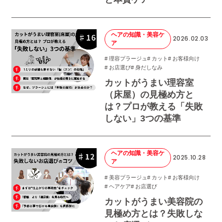
ヘアの知識・美容ケ
2026.02.03
ア
# 理容プラージュ
# カット
# お客様向け
# お店選び
# 身だしなみ
カットがうまい理容室
（床屋）の見極め方と
は？プロが教える「失敗
しない」3つの基準
ヘアの知識・美容ケ
2025.10.28
ア
# 美容プラージュ
# カット
# お客様向け
# ヘアケア
# お店選び
カットがうまい美容院の
見極め方とは？失敗しな