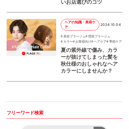
いお店選びのコツ
ヘアの知識・美容ケ
2024.10.04
ア
# 美容プラージュ
# 理容プラージュ
# カラー
# お客様向け
# ヘアケア
# 季節ケア
夏の紫外線で傷み、カラ
ーが抜けてしまった髪を
秋仕様のおしゃれなヘア
カラーにしませんか？
フリーワード検索