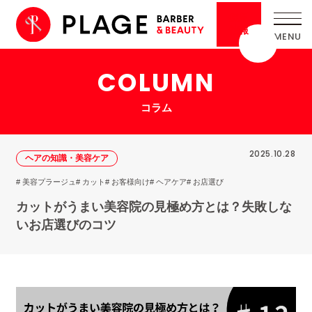
採用
情報
COLUMN
コラム
2025.10.28
ヘアの知識・美容ケア
# 美容プラージュ
# カット
# お客様向け
# ヘアケア
# お店選び
カットがうまい美容院の見極め方とは？失敗しな
いお店選びのコツ