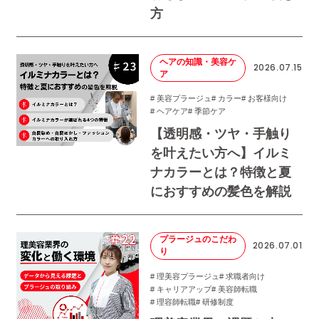
方
ヘアの知識・美容ケ
2026.07.15
ア
# 美容プラージュ
# カラー
# お客様向け
# ヘアケア
# 季節ケア
【透明感・ツヤ・手触り
を叶えたい方へ】イルミ
ナカラーとは？特徴と夏
におすすめの髪色を解説
プラージュのこだわ
2026.07.01
り
# 理美容プラージュ
# 求職者向け
# キャリアアップ
# 美容師転職
# 理容師転職
# 研修制度