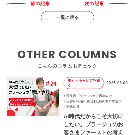
前の記事
次の記事
一覧に戻る
OTHER COLUMNS
こちらのコラムもチェック
働く・キャリアを築
2026.08.03
く
# 理美容プラージュ
# 求職者向け
# 美容師転職
# 理容師転職
# 働き方改革
# 研修制度
AI時代だからこそ大切に
したい。プラージュのお
客さまファーストの考え