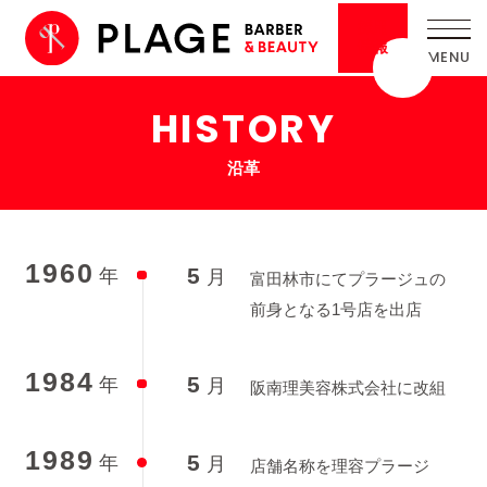
採用
情報
HISTORY
沿革
1960
5
年
月
富田林市にてプラージュの
前身となる1号店を出店
1984
5
年
月
阪南理美容株式会社に改組
1989
5
年
月
店舗名称を理容プラージ