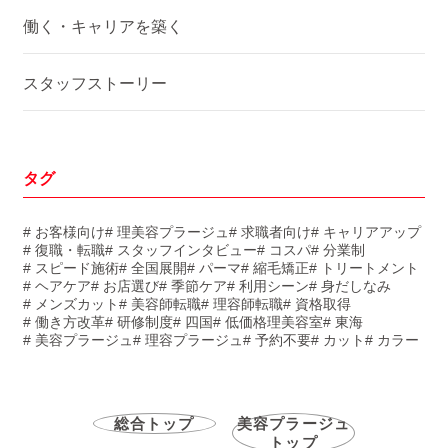
働く・キャリアを築く
スタッフストーリー
タグ
# お客様向け
# 理美容プラージュ
# 求職者向け
# キャリアアップ
# 復職・転職
# スタッフインタビュー
# コスパ
# 分業制
# スピード施術
# 全国展開
# パーマ
# 縮毛矯正
# トリートメント
# ヘアケア
# お店選び
# 季節ケア
# 利用シーン
# 身だしなみ
# メンズカット
# 美容師転職
# 理容師転職
# 資格取得
# 働き方改革
# 研修制度
# 四国
# 低価格理美容室
# 東海
# 美容プラージュ
# 理容プラージュ
# 予約不要
# カット
# カラー
総合トップ
美容プラージュ
トップ