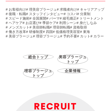
# お客様向け
# 理美容プラージュ
# 求職者向け
# キャリアアップ
# 復職・転職
# スタッフインタビュー
# コスパ
# 分業制
# スピード施術
# 全国展開
# パーマ
# 縮毛矯正
# トリートメント
# ヘアケア
# お店選び
# 季節ケア
# 利用シーン
# 身だしなみ
# メンズカット
# 美容師転職
# 理容師転職
# 資格取得
# 働き方改革
# 研修制度
# 四国
# 低価格理美容室
# 東海
# 美容プラージュ
# 理容プラージュ
# 予約不要
# カット
# カラー
総合トップ
美容プラージュ
トップ
理容プラージュ
企業情報
トップ
RECRUIT