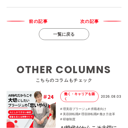
前の記事
次の記事
一覧に戻る
OTHER COLUMNS
こちらのコラムもチェック
働く・キャリアを築
2026.08.03
く
# 理美容プラージュ
# 求職者向け
# 美容師転職
# 理容師転職
# 働き方改革
# 研修制度