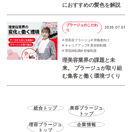
におすすめの髪色を解説
プラージュのこだわ
2026.07.01
り
# 理美容プラージュ
# 求職者向け
# キャリアアップ
# 美容師転職
# 理容師転職
# 研修制度
理美容業界の課題と未
来。 プラージュが取り組
む集客と働く環境づくり
総合トップ
美容プラージュ
トップ
理容プラージュ
企業情報
トップ