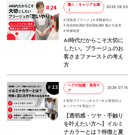
働く・キャリアを築
2026.08.03
く
# 理美容プラージュ
# 求職者向け
# 美容師転職
# 理容師転職
# 働き方改革
# 研修制度
AI時代だからこそ大切に
したい。プラージュのお
客さまファーストの考え
方
ヘアの知識・美容ケ
2026.07.15
ア
# 美容プラージュ
# カラー
# お客様向け
# ヘアケア
# 季節ケア
【透明感・ツヤ・手触り
を叶えたい方へ】イルミ
ナカラーとは？特徴と夏