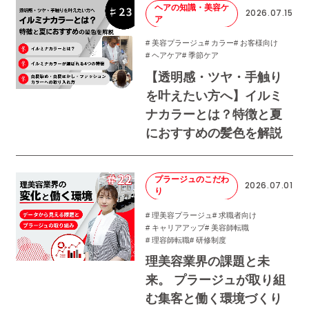
ヘアの知識・美容ケ
2026.07.15
ア
# 美容プラージュ
# カラー
# お客様向け
# ヘアケア
# 季節ケア
【透明感・ツヤ・手触り
を叶えたい方へ】イルミ
ナカラーとは？特徴と夏
におすすめの髪色を解説
プラージュのこだわ
2026.07.01
り
# 理美容プラージュ
# 求職者向け
# キャリアアップ
# 美容師転職
# 理容師転職
# 研修制度
理美容業界の課題と未
来。 プラージュが取り組
む集客と働く環境づくり