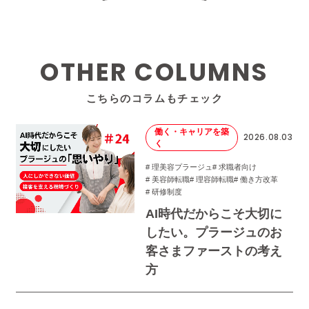
OTHER COLUMNS
こちらのコラムもチェック
働く・キャリアを築
2026.08.03
く
# 理美容プラージュ
# 求職者向け
# 美容師転職
# 理容師転職
# 働き方改革
# 研修制度
AI時代だからこそ大切に
したい。プラージュのお
客さまファーストの考え
方