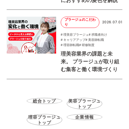
におすすめの髪色を解説
プラージュのこだわ
2026.07.01
り
# 理美容プラージュ
# 求職者向け
# キャリアアップ
# 美容師転職
# 理容師転職
# 研修制度
理美容業界の課題と未
来。 プラージュが取り組
む集客と働く環境づくり
総合トップ
美容プラージュ
トップ
理容プラージュ
企業情報
トップ