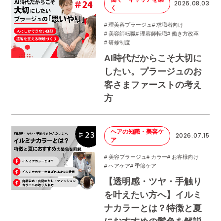
2026.08.03
く
# 理美容プラージュ
# 求職者向け
# 美容師転職
# 理容師転職
# 働き方改革
# 研修制度
AI時代だからこそ大切に
したい。プラージュのお
客さまファーストの考え
方
ヘアの知識・美容ケ
2026.07.15
ア
# 美容プラージュ
# カラー
# お客様向け
# ヘアケア
# 季節ケア
【透明感・ツヤ・手触り
を叶えたい方へ】イルミ
ナカラーとは？特徴と夏