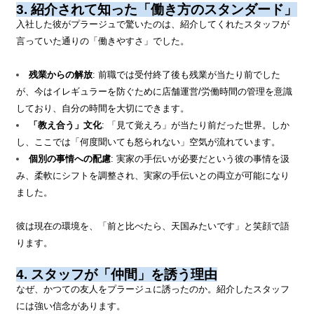
3. 紹介されて知った「働き方のスタンダード」
入社した彼がプラージュで驚いたのは、紹介してくれたスタッフが
言っていた通りの「働きやすさ」でした。
残業からの解放
: 前職では受付終了後も残業が当たり前でした
が、今はイレギュラーを防ぐために店舗運営/労働時間の管理を意識
しており、自分の時間を大切にできます。
「教え合う」文化
: 「見て覚えろ」が当たり前だった世界。しか
し、ここでは「何度聞いても怒られない」空気が流れています。
個別の事情への配慮
: 実家の手伝いが必要だという彼の事情を汲
み、柔軟にシフトを調整され、実家の手伝いとの両立が可能になり
ました。
彼は現在の環境を、「前と比べたら、天国みたいです」と笑顔で語
ります。
4. スタッフが「仲間」を誘う理由
なぜ、かつての友人をプラージュに誘ったのか。紹介したスタッフ
には強い信念があります。