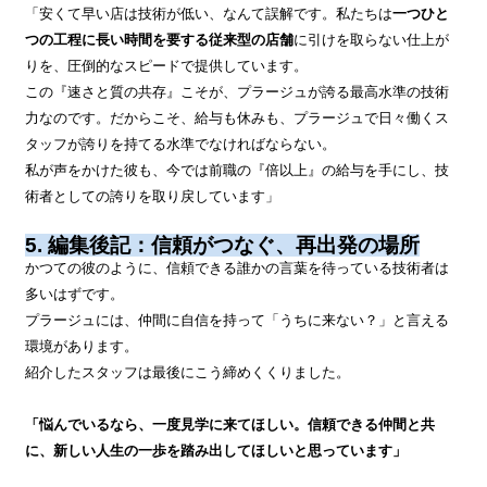
「安くて早い店は技術が低い、なんて誤解です。私たちは
一つひと
つの工程に長い時間を要する従来型の店舗
に引けを取らない仕上が
りを、圧倒的なスピードで提供しています。
この『速さと質の共存』こそが、プラージュが誇る最高水準の技術
力なのです。だからこそ、給与も休みも、プラージュで日々働くス
タッフが誇りを持てる水準でなければならない。
私が声をかけた彼も、今では前職の『倍以上』の給与を手にし、技
術者としての誇りを取り戻しています」
5. 編集後記：信頼がつなぐ、再出発の場所
かつての彼のように、信頼できる誰かの言葉を待っている技術者は
多いはずです。
プラージュには、仲間に自信を持って「うちに来ない？」と言える
環境があります。
紹介したスタッフは最後にこう締めくくりました。
「悩んでいるなら、一度見学に来てほしい。信頼できる仲間と共
に、新しい人生の一歩を踏み出してほしいと思っています」