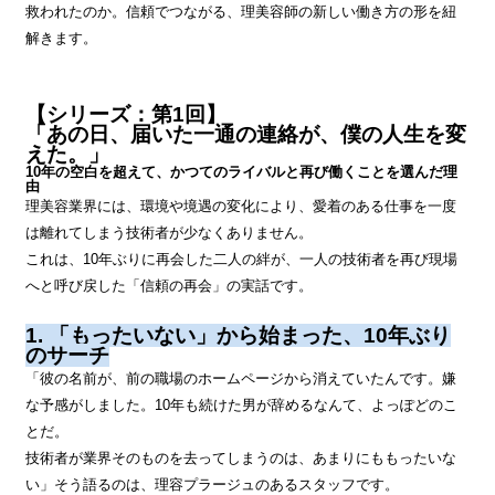
救われたのか。信頼でつながる、理美容師の新しい働き方の形を紐
解きます。
【シリーズ：第1回】
「あの日、届いた一通の連絡が、僕の人生を変
えた。」
10年の空白を超えて、かつてのライバルと再び働くことを選んだ理
由
理美容業界には、環境や境遇の変化により、愛着のある仕事を一度
は離れてしまう技術者が少なくありません。
これは、10年ぶりに再会した二人の絆が、一人の技術者を再び現場
へと呼び戻した「信頼の再会」の実話です。
1. 「もったいない」から始まった、10年ぶり
のサーチ
「彼の名前が、前の職場のホームページから消えていたんです。嫌
な予感がしました。10年も続けた男が辞めるなんて、よっぽどのこ
とだ。
技術者が業界そのものを去ってしまうのは、あまりにももったいな
い」そう語るのは、理容プラージュのあるスタッフです。