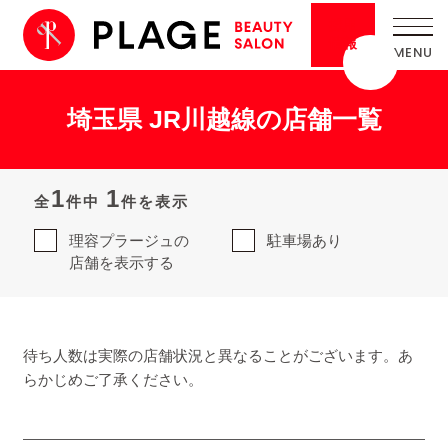
採用
情報
埼玉県 JR川越線の店舗一覧
1
1
全
件中
件を表示
理容プラージュの
駐車場あり
店舗を表示する
待ち人数は実際の店舗状況と異なることがございます。あ
らかじめご了承ください。