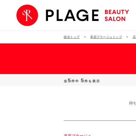
総合トップ
美容プラージュトップ
店
5
5
全
件中
件を表示
待
美容プラージュ