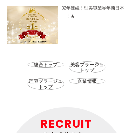
32年連続！理美容業界年商日本
一！★
総合トップ
美容プラージュ
トップ
理容プラージュ
企業情報
トップ
RECRUIT