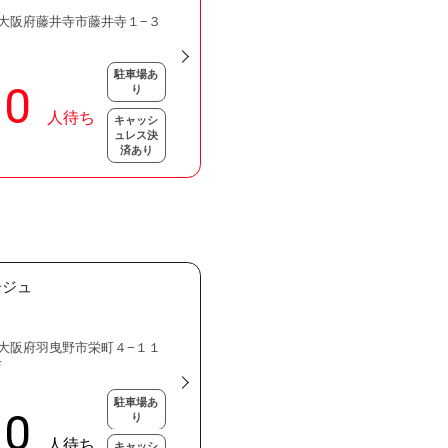
24 大阪府藤井寺市藤井寺１−３
駐車場あ
り
キャッシ
ュレス決
済あり
ージュ
53 大阪府羽曳野市栄町４−１１
Ｆ
駐車場あ
り
キャッシ