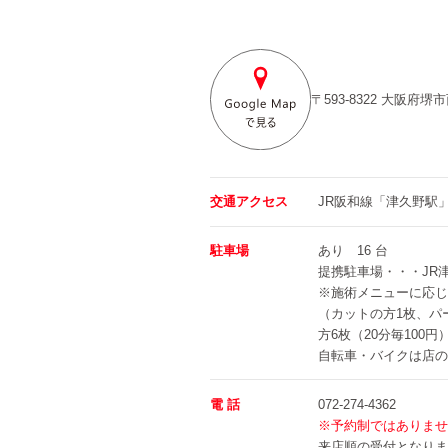
〒593-8322
大阪府堺市
交通アクセス
JR阪和線「津久野駅
駐車場
あり 16 台
提携駐車場・・・JR津
※施術メニューに応じ
（カットの方1枚、パ
方6枚（20分毎100円
自転車・バイクは店の
電 話
072-274-4362
※予約制ではありませ
来店順の受付となりま