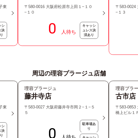
孫子東
〒580-0016 大阪府松原市上田１−１０
〒583-00
−１０
−１３
ッシ
キャッシ
ス決
ュレス決
り
済あり
周辺の理容プラージュ店舗
理容プラージュ
理容プラ
藤井寺店
古市店
孫子東
〒583-0027 大阪府藤井寺市岡２−１−５
〒583-08
５
橋上ビル１
駐車場あ
ッシ
り
ス決
り
キャッシ