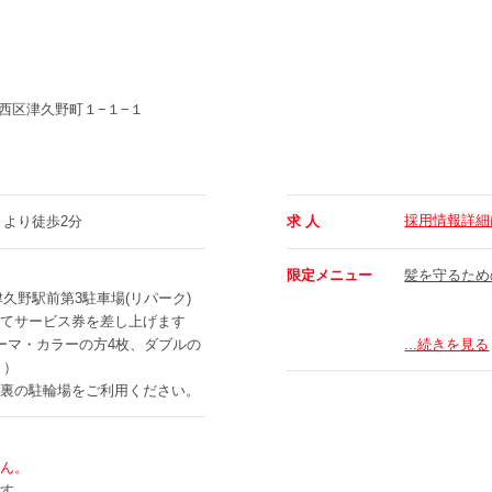
西区津久野町１−１−１
採用情報詳細
」より徒歩2分
求 人
限定メニュー
髪を守るため
久野駅前第3駐車場(リパーク)
てサービス券を差し上げます
ーマ・カラーの方4枚、ダブルの
...続きを見る
））
裏の駐輪場をご利用ください。
ん。
す。