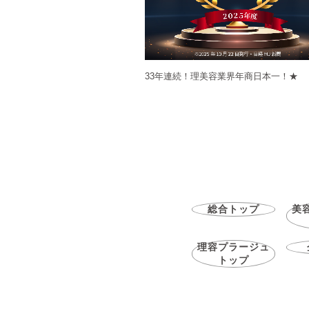
33年連続！理美容業界年商日本一！★
総合トップ
美
理容プラージュ
トップ