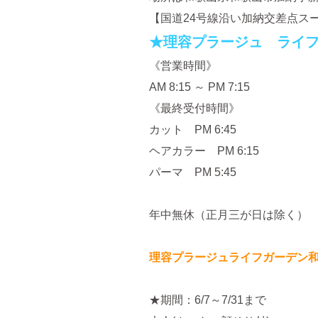
【国道24号線沿い加納交差点ス
★理容プラージュ ライ
《営業時間》
AM 8:15 ～ PM 7:15
《最終受付時間》
カット PM 6:45
ヘアカラー PM 6:15
パーマ PM 5:45
年中無休（正月三が日は除く）
理容プラージュライフガーデン
★期間：6/7～7/31まで