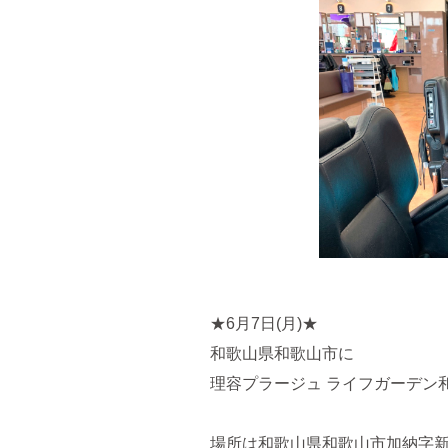
★6月7日(月)★
和歌山県和歌山市
に
理容プラージュ ライフガーデン
場所は和歌山県和歌山市加納字新白