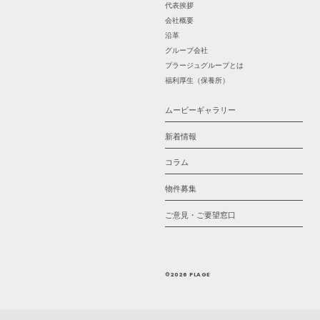
代表挨拶
会社概要
沿革
グループ会社
プラージュグループとは
福利厚生（保養所）
ムービーギャラリー
新着情報
コラム
物件募集
ご意見・ご要望窓口
©2026 PLAGE