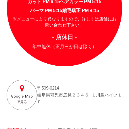
カット PM 6:15
ヘアカラー PM 5:15
パーマ PM 5:15
縮毛矯正 PM 4:15
※メニューにより異なりますので、詳しくは店舗にお
問い合わせ下さい。
- 店休日 -
年中無休（正月三が日は除く）
〒509-0214
岐阜県可児市広見２３４６−１川島ハイツ１
Ｆ