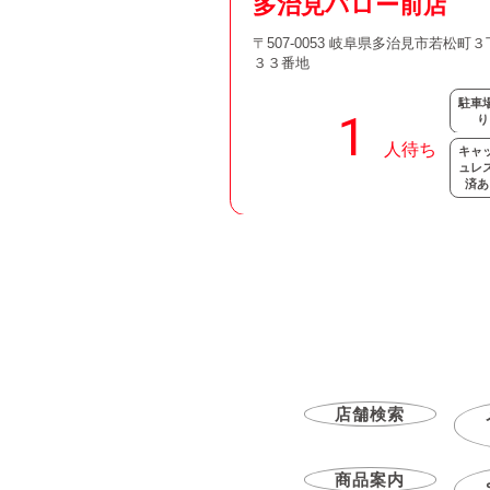
多治見バロー前店
〒507-0053 岐阜県多治見市若松町
３３番地
駐車
り
キャ
ュレ
済あ
店舗検索
商品案内