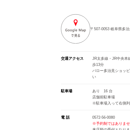
〒507-0053
岐阜県多治
交通アクセス
JR太多線・JR中央本
歩13分
バロー多治見ショッピ
い
駐車場
あり 16 台
店舗前駐車場
※駐車場入って右側列
電 話
0572-56-0080
※予約制ではありませ
来店順の受付となりま