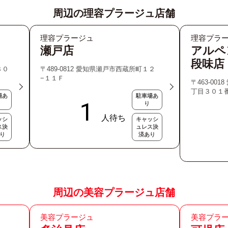
周辺の理容プラージュ店舗
理容プラージュ
理容プラ
瀬戸店
アルペ
段味店
８０
〒489-0812 愛知県瀬戸市西蔵所町１２
−１１Ｆ
〒463-00
丁目３０１
場あ
駐車場あ
り
ッシ
キャッシ
ス決
ュレス決
り
済あり
周辺の美容プラージュ店舗
美容プラージュ
美容プラ