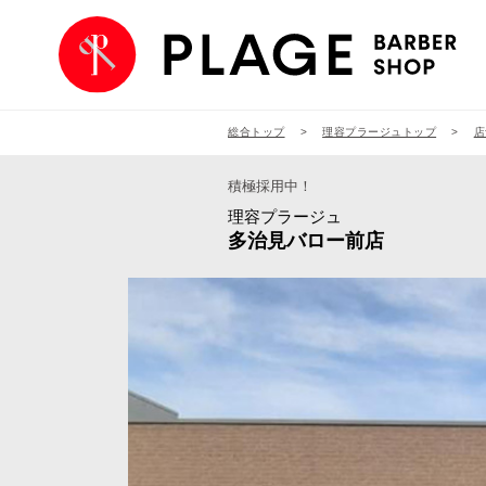
総合トップ
理容プラージュトップ
店
積極採用中！
理容プラージュ
多治見バロー前店