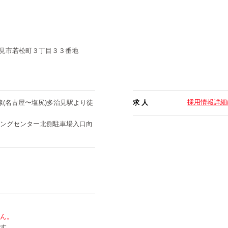
見市若松町３丁目３３番地
採用情報詳細
線(名古屋〜塩尻)多治見駅より徒
求 人
ングセンター北側駐車場入口向
ん。
す。