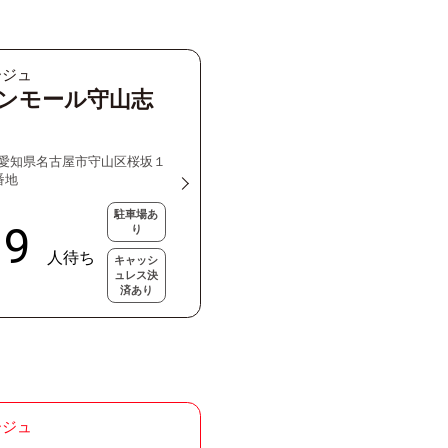
ージュ
ンモール守山志
18 愛知県名古屋市守山区桜坂１
番地
駐車場あ
り
キャッシ
ュレス決
済あり
ージュ