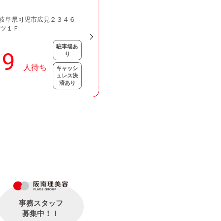
14 岐阜県可児市広見２３４６
イツ１Ｆ
駐車場あ
り
キャッシ
ュレス決
済あり
事務スタッフ
募集中！！