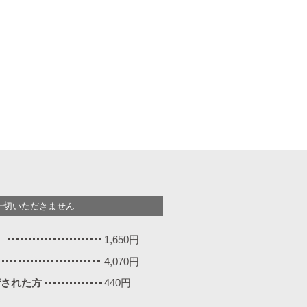
一切いただきません
）
1,650円
4,070円
施術された方
440円