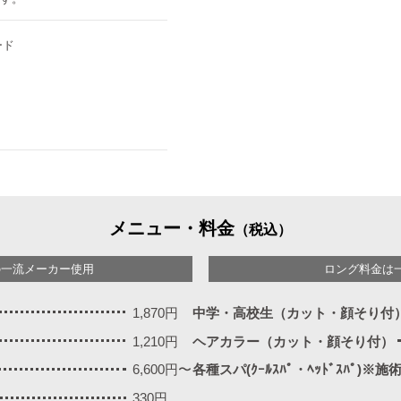
ード
メニュー・料金
（税込）
の一流メーカー使用
ロング料金は
1,870円
中学・高校生（カット・顔そり付
1,210円
ヘアカラー（カット・顔そり付）
6,600円〜
各種スパ(ｸｰﾙｽﾊﾟ・ﾍｯﾄﾞｽﾊﾟ)※
330円