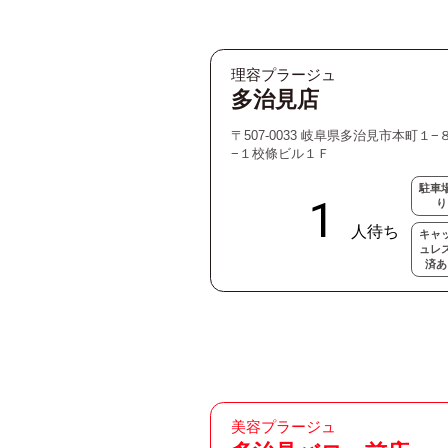
理容プラージュ
多治見店
〒507-0033 岐阜県多治見市本町１−
−１校條ビル１Ｆ
駐車
り
キャ
ュレ
済あ
美容プラージュ