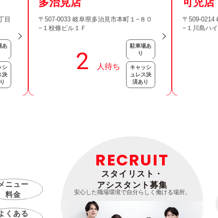
多治見店
可児店
３丁目
〒507-0033 岐阜県多治見市本町１−８０
〒509-02
−１校條ビル１Ｆ
−１川島ハ
場あ
駐車場あ
り
ッシ
キャッシ
ス決
ュレス決
り
済あり
RECRUIT
スタイリスト・
メニュー
アシスタント募集
安心した職場環境で自分らしく働ける場所。
料金
よくある