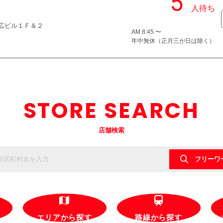
９末広ビル１Ｆ＆２
AM 8:45 〜
年中無休（正月三が日は除く）
STORE SEARCH
店舗検索
フリーワ
エリアから探す
路線から探す