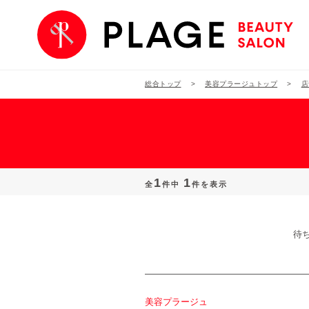
総合トップ
美容プラージュトップ
店
1
1
全
件中
件を表示
待
美容プラージュ