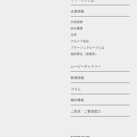
プラージュとは
企業情報
代表挨拶
会社概要
沿革
グループ会社
プラージュグループとは
福利厚生（保養所）
ムービーギャラリー
新着情報
コラム
物件募集
ご意見・ご要望窓口
©2026 PLAGE