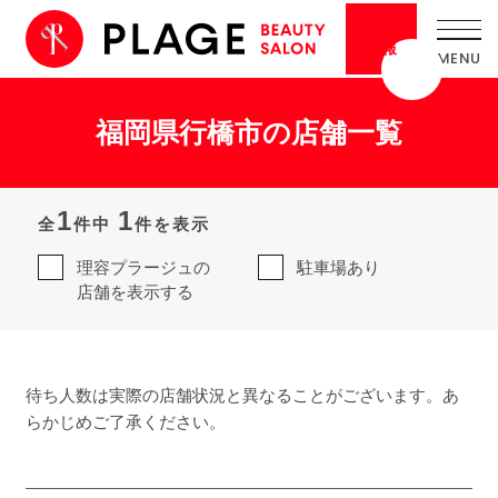
採用
情報
福岡県行橋市の店舗一覧
1
1
全
件中
件を表示
理容プラージュの
駐車場あり
店舗を表示する
待ち人数は実際の店舗状況と異なることがございます。あ
らかじめご了承ください。