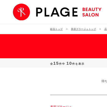
総合トップ
美容プラージュトップ
店
15
10
全
件中
件を表示
待
美容プラージュ