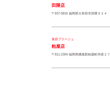
田隈店
〒837-0916 福岡県大牟田市田隈９２４
美容プラージュ
粕屋店
〒811-2304 福岡県糟屋郡粕屋町仲原２