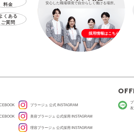
安心した職場環境で自分らしく働ける場所。
料金
よくある
ご質問
採用情報はこちら
OFF
プ
CEBOOK
プラージュ
公式 INSTAGRAM
友
CEBOOK
美容プラージュ 公式
採用 INSTAGRAM
理容プラージュ 公式
採用 INSTAGRAM