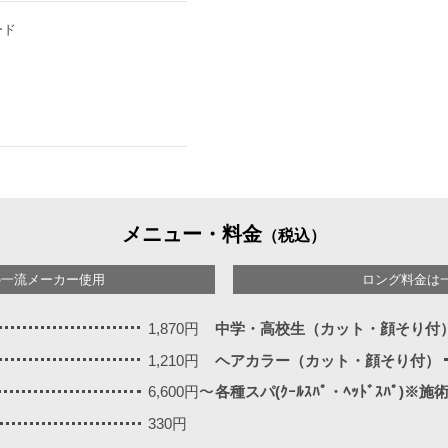
ード
メニュー・料金
（税込）
の一流メーカー使用
ロング料金は
1,870円
中学・高校生（カット・顔そり付
1,210円
ヘアカラー（カット・顔そり付）
6,600円〜
各種スパ(ｸｰﾙｽﾊﾟ・ﾍｯﾄﾞｽﾊﾟ)※
330円