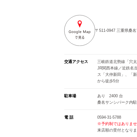
〒511-0947
三重県桑名
交通アクセス
三岐鉄道北勢線「穴太
JR関西本線／近鉄名
ス「大仲新田」、「新
から徒歩5分
駐車場
あり 2400 台
桑名サンシパーク内駐
電 話
0594-31-5788
※予約制ではありませ
来店順の受付となりま