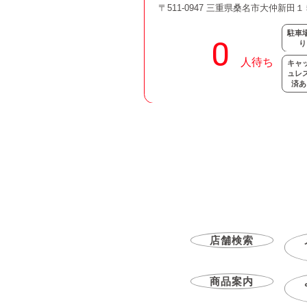
〒511-0947 三重県桑名市大仲新田
駐車
り
キャ
ュレ
済あ
店舗検索
商品案内