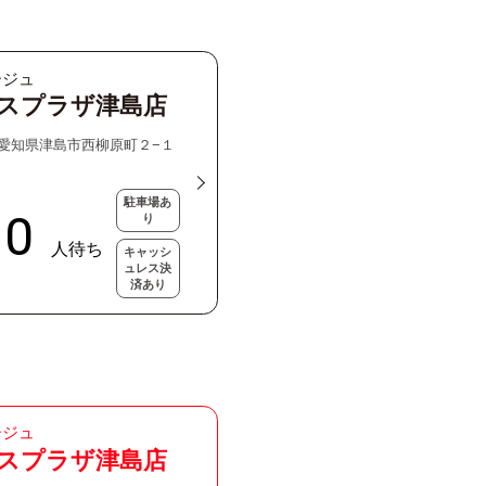
ージュ
スプラザ津島店
47 愛知県津島市西柳原町２−１
駐車場あ
り
キャッシ
ュレス決
済あり
ージュ
スプラザ津島店