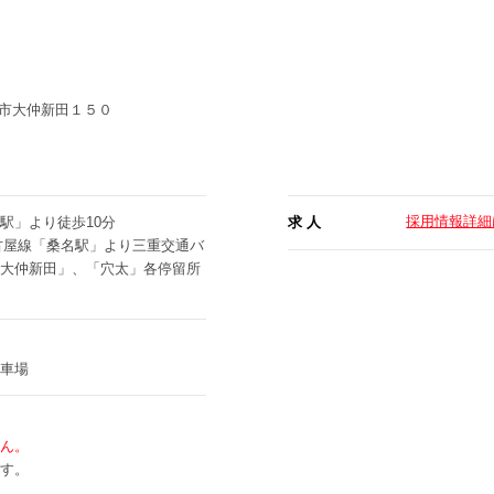
市大仲新田１５０
採用情報詳細
駅」より徒歩10分
求 人
古屋線「桑名駅」より三重交通バ
大仲新田」、「穴太」各停留所
車場
ん。
す。