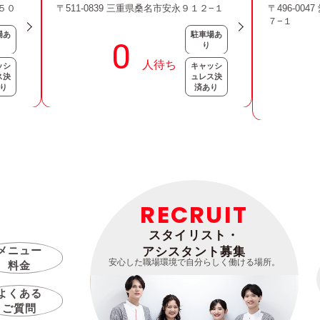
１５０
〒511-0839 三重県桑名市安永９１２−１
〒496-00
７−１
場あ
駐車場あ
り
ッシ
キャッシ
ス決
ュレス決
り
済あり
RECRUIT
スタイリスト・
メニュー
アシスタント募集
安心した職場環境で自分らしく働ける場所。
料金
よくある
ご質問