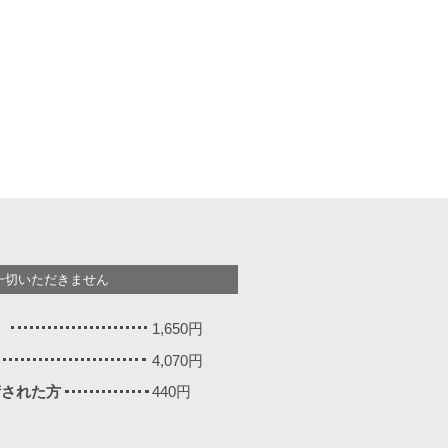
一切いただきません
）
1,650円
4,070円
施術された方
440円