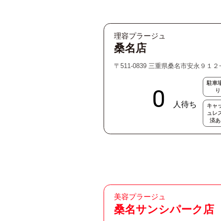
理容プラージュ
桑名店
〒511-0839 三重県桑名市安永９１２
駐車
り
キャ
ュレ
済あ
美容プラージュ
桑名サンシパーク店