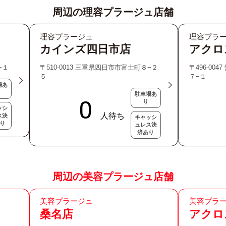
周辺の理容プラージュ店舗
理容プラージュ
理容プラ
カインズ四日市店
アクロ
−１
〒510-0013 三重県四日市市富士町８−２
〒496-00
５
７−１
場あ
駐車場あ
り
ッシ
ス決
キャッシ
り
ュレス決
済あり
周辺の美容プラージュ店舗
美容プラージュ
美容プラ
桑名店
アクロ