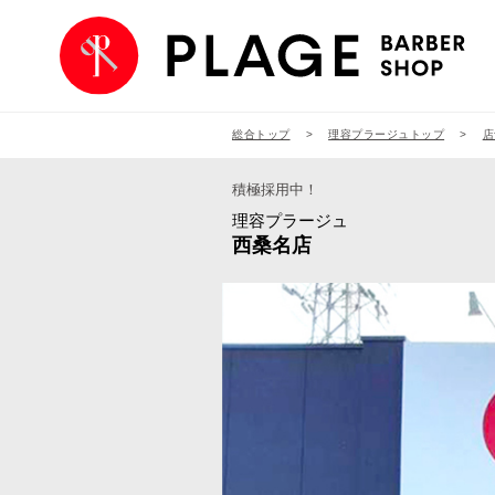
総合トップ
理容プラージュトップ
店
積極採用中！
理容プラージュ
西桑名店