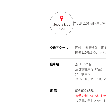
〒818-0104
福岡県太宰
交通アクセス
西鉄 「都府楼前」駅 
国道112号線沿い も
駐車場
あり 22 台
店舗前駐車場(12台)
第二駐車場
※16〜18、20〜23、
電 話
092-929-6688
※予約制ではありませ
来店順の受付となりま