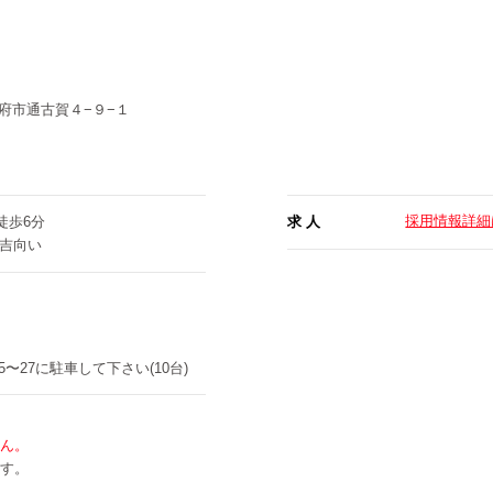
府市通古賀４−９−１
採用情報詳細
徒歩6分
求 人
ち吉向い
25〜27に駐車して下さい(10台)
ん。
す。