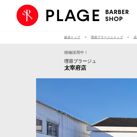
総合トップ
理容プラージュトップ
店
積極採用中！
理容プラージュ
太宰府店