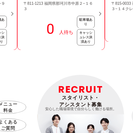
−９
〒811-1213 福岡県那珂川市中原２−１６
〒815-00
３
３−１４ク
場あ
駐車場あ
り
ッシ
キャッシ
ス決
ュレス決
り
済あり
RECRUIT
スタイリスト・
メニュー
アシスタント募集
安心した職場環境で自分らしく働ける場所。
料金
よくある
ご質問