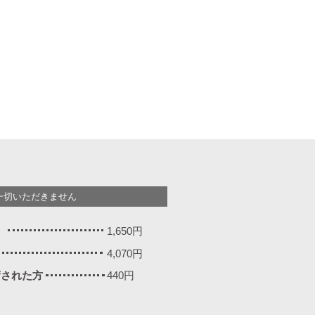
一切いただきません
）
1,650円
4,070円
施術された方
440円