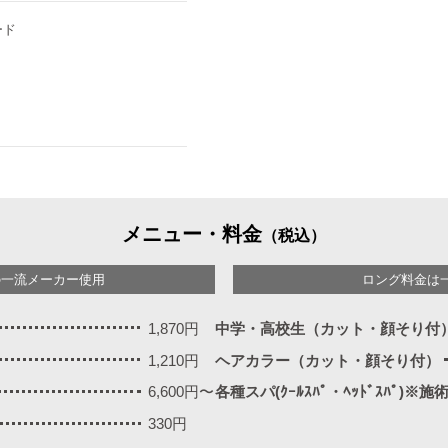
ード
メニュー・料金
（税込）
の一流メーカー使用
ロング料金は
1,870円
中学・高校生（カット・顔そり付
1,210円
ヘアカラー（カット・顔そり付）
6,600円〜
各種スパ(ｸｰﾙｽﾊﾟ・ﾍｯﾄﾞｽﾊﾟ)※
330円