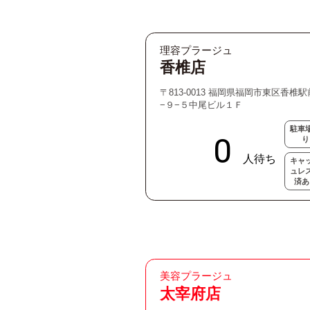
理容プラージュ
香椎店
〒813-0013 福岡県福岡市東区香椎
−９−５中尾ビル１Ｆ
駐車
り
キャ
ュレ
済あ
美容プラージュ
太宰府店