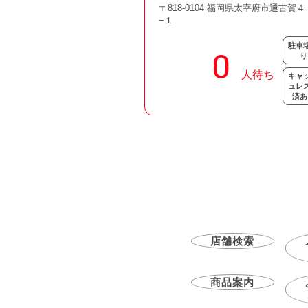
〒818-0104 福岡県太宰府市通古賀４
−１
駐車
り
キャ
ュレ
済あ
店舗検索
商品案内