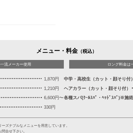
メニュー・料金
（税込）
の一流メーカー使用
ロング料金は
1,870円
中学・高校生（カット・顔そり付
1,210円
ヘアカラー（カット・顔そり付）
6,600円〜
各種スパ(ｸｰﾙｽﾊﾟ・ﾍｯﾄﾞｽﾊﾟ)※
330円
リーズナブルなメニューを用意しています。
お問合せ下さい。