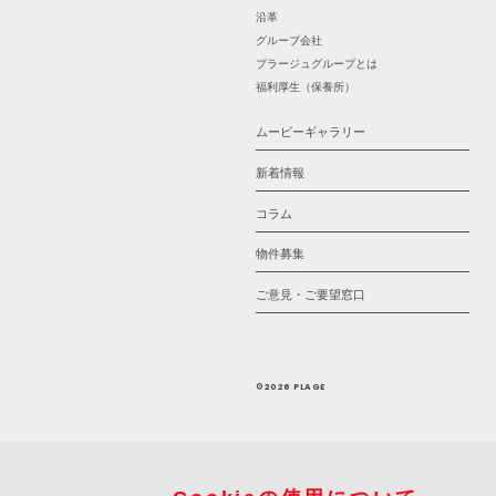
沿革
グループ会社
プラージュグループとは
福利厚生（保養所）
ムービーギャラリー
新着情報
コラム
物件募集
ご意見・ご要望窓口
©2026 PLAGE