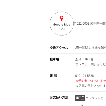
〒021-0002
岩手県一関
交通アクセス
JR一関駅より徒歩20
駐車場
あり 168 台
フレスポ一関ショッピ
電 話
0191-21-5888
※予約制ではありませ
来店順の受付となりま
お支払い方法
クレジットカ