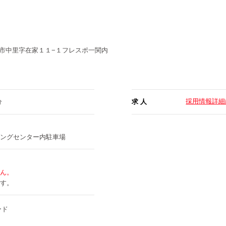
市中里字在家１１−１フレスポ一関内
採用情報詳細
分
求 人
ングセンター内駐車場
ん。
す。
ード