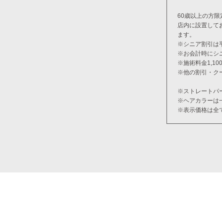
60歳以上の方限
店内に設置して
ます。
※シニア割引は
※お会計時にシ
※施術料金1,1
※他の割引・ク
※ストレートパ
※ヘアカラーは
※表示価格は全