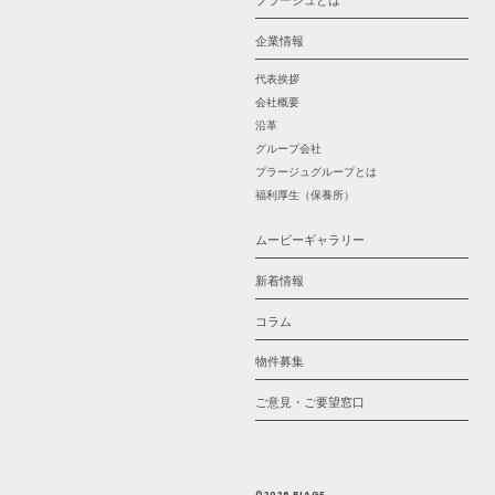
プラージュとは
企業情報
代表挨拶
会社概要
沿革
グループ会社
プラージュグループとは
福利厚生（保養所）
ムービーギャラリー
新着情報
コラム
物件募集
ご意見・ご要望窓口
©2026 PLAGE