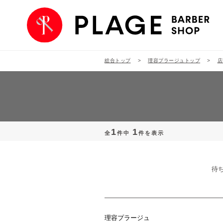
総合トップ
理容プラージュトップ
店
1
1
全
件中
件を表示
待
理容プラージュ