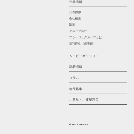
企業情報
代表挨拶
会社概要
沿革
グループ会社
プラージュグループとは
福利厚生（保養所）
ムービーギャラリー
新着情報
コラム
物件募集
ご意見・ご要望窓口
©2026 PLAGE