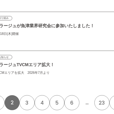
取り組み
ラージュが魚津業界研究会に参加いたしました！
18日(木)開催
お知らせ
ラージュTVCMエリア拡大！
VCMエリアを拡大 2026年7月より
2
...
3
4
5
6
23