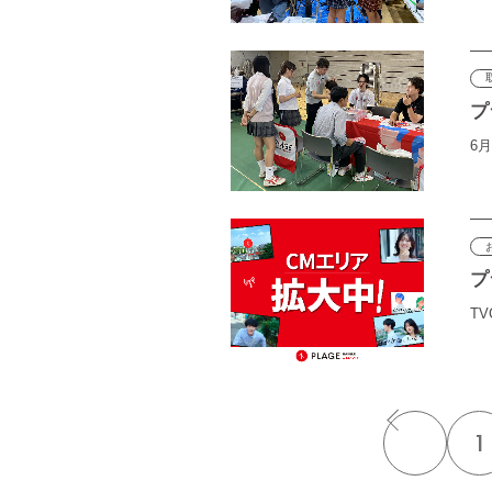
プ
6月
プ
T
1