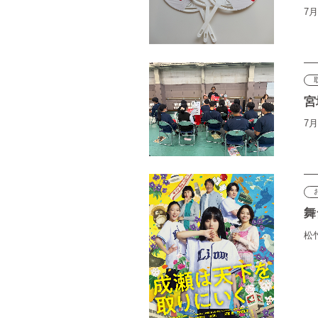
7
宮
7月
舞
松