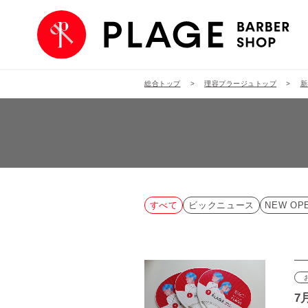
総合トップ
理容プラージュトップ
新
すべて
ビックニュース
NEW OP
7