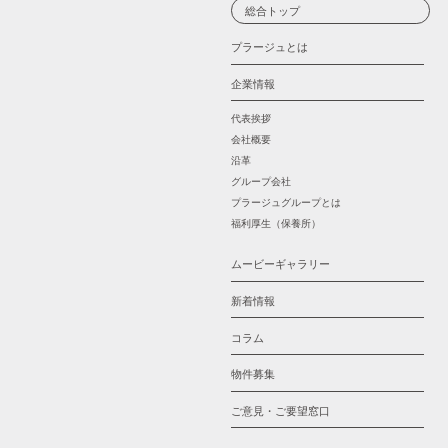
総合トップ
プラージュとは
企業情報
代表挨拶
会社概要
沿革
グループ会社
プラージュグループとは
福利厚生（保養所）
ムービーギャラリー
新着情報
コラム
物件募集
ご意見・ご要望窓口