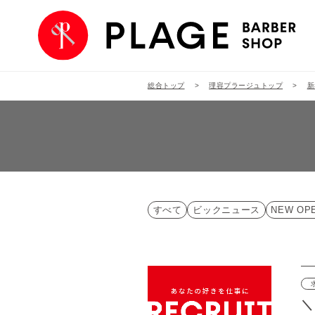
総合トップ
理容プラージュトップ
新
すべて
ビックニュース
NEW OP
＼