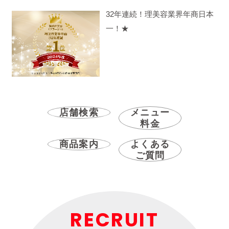
32年連続！理美容業界年商日本
一！★
店舗検索
メニュー
料金
商品案内
よくある
ご質問
RECRUIT