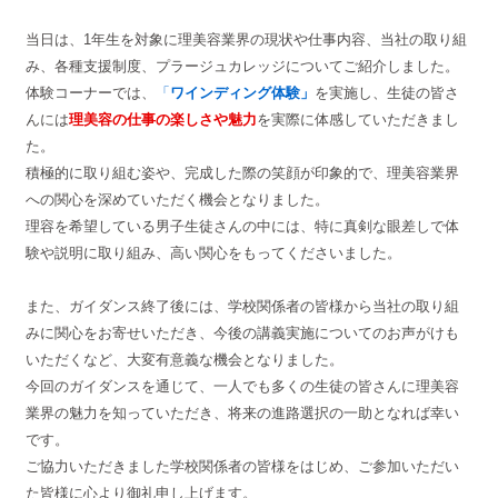
当日は、1年生を対象に理美容業界の現状や仕事内容、当社の取り組
み、各種支援制度、プラージュカレッジについてご紹介しました。
体験コーナーでは、
「
ワインディング体験」
を実施し、生徒の皆さ
んには
理美容の仕事の楽しさや魅力
を実際に体感していただきまし
た。
積極的に取り組む姿や、完成した際の笑顔が印象的で、理美容業界
への関心を深めていただく機会となりました。
理容を希望している男子生徒さんの中には、特に真剣な眼差しで体
験や説明に取り組み、高い関心をもってくださいました。
また、ガイダンス終了後には、学校関係者の皆様から当社の取り組
みに関心をお寄せいただき、今後の講義実施についてのお声がけも
いただくなど、大変有意義な機会となりました。
今回のガイダンスを通じて、一人でも多くの生徒の皆さんに理美容
業界の魅力を知っていただき、将来の進路選択の一助となれば幸い
です。
ご協力いただきました学校関係者の皆様をはじめ、ご参加いただい
た皆様に心より御礼申し上げます。