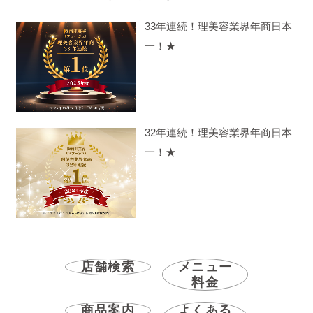
33年連続！理美容業界年商日本
一！★
32年連続！理美容業界年商日本
一！★
店舗検索
メニュー
料金
商品案内
よくある