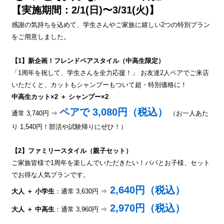
【実施期間：2/1(日)〜3/31(火)】
感謝の気持ちを込めて、学生さんやご家族に嬉しい2つの特別プラン
をご用意しました。
【1】新企画！フレンドペアスタイル（中高生限定）
「1周年を祝して、学生さんを全力応援！」 お友達2人ペアでご来店
いただくと、カットもシャンプーもついて超・特別価格に！
中高生カット×2 ＋ シャンプー×2
ペアで 3,080円（税込）
通常 3,740円 ⇒
（お一人あた
り 1,540円！部活や試験帰りにぜひ！）
【2】ファミリースタイル（親子セット）
ご家族皆様で1周年を楽しんでいただきたい！パパとお子様、セット
でお得な人気プランです。
2,640円（税込）
大人 ＋ 小学生
：通常 3,630円 ⇒
2,970円（税込）
大人 ＋ 中高生
：通常 3,960円 ⇒