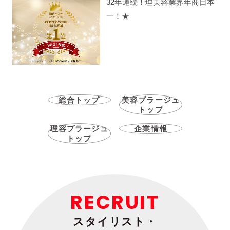
32年連続！理美容業界年商日本
一！★
総合トップ
美容プラージュ
トップ
理容プラージュ
企業情報
トップ
RECRUIT
スタイリスト・