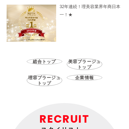
32年連続！理美容業界年商日本
一！★
総合トップ
美容プラージュ
トップ
理容プラージュ
企業情報
トップ
RECRUIT