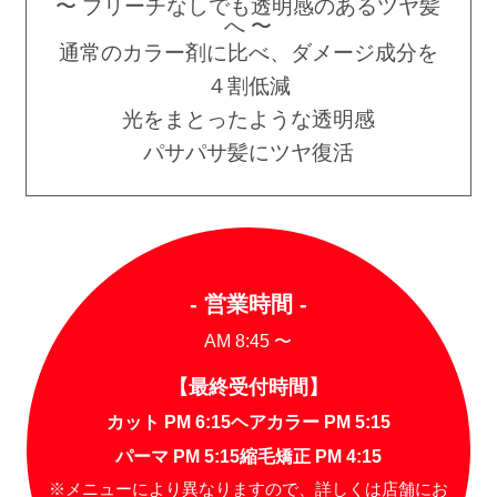
〜 ブリーチなしでも透明感のあるツヤ髪
へ 〜
通常のカラー剤に比べ、ダメージ成分を
４割低減
光をまとったような透明感
パサパサ髪にツヤ復活
- 営業時間 -
AM 8:45 〜
【最終受付時間】
カット PM 6:15
ヘアカラー PM 5:15
パーマ PM 5:15
縮毛矯正 PM 4:15
※メニューにより異なりますので、詳しくは店舗にお