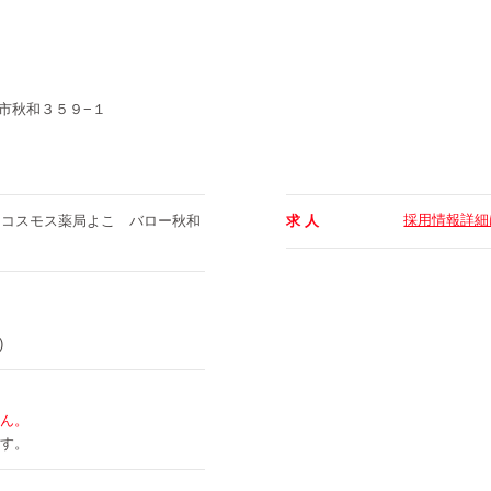
市秋和３５９−１
採用情報詳細
和コスモス薬局よこ バロー秋和
求 人
)
ん。
す。