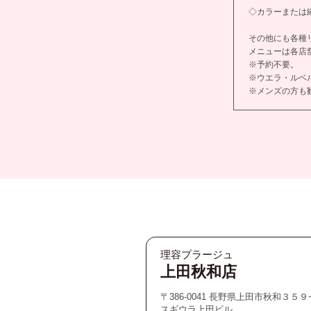
◇カラーまたは縮
その他にも各種
メニューは各店
※予約不要。
※ウエラ・ルベ
※メンズの方も
理容プラージュ
上田秋和店
〒386-0041 長野県上田市秋和３５９
スギウラ上田ビル