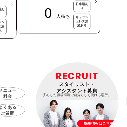
駐車場あ
り
場あ
キャッシ
ュレス決
ッシ
済あり
ス決
り
RECRUIT
スタイリスト・
メニュー
アシスタント募集
安心した職場環境で自分らしく働ける場所。
料金
よくある
ご質問
採用情報はこちら