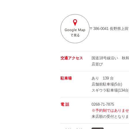
〒386-0041
長野県上田
交通アクセス
国道18号線沿い 秋
店並び
駐車場
あり 139 台
店舗前駐車場(5台)
スギウラ駐車場(134台
電 話
0268-71-7875
※予約制ではありませ
来店順の受付となりま