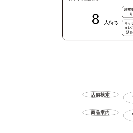
駐車
り
キャ
ュレ
済あ
店舗検索
商品案内