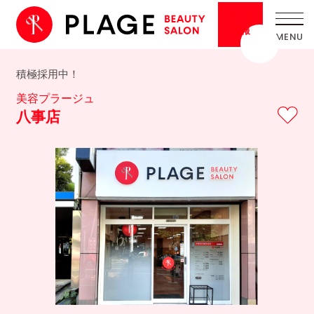
採用
情報
積極採用中！
美容プラージュ
八事店