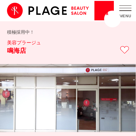
採用
情報
積極採用中！
美容プラージュ
鳴海店