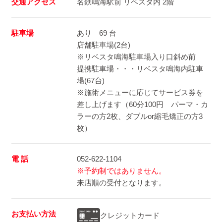
交通アクセス
名鉄鳴海駅前 リベスタ内 2階
駐車場
あり 69 台
店舗駐車場(2台)
※リベスタ鳴海駐車場入り口斜め前
提携駐車場・・・リベスタ鳴海内駐車
場(67台)
※施術メニューに応じてサービス券を
差し上げます（60分100円 パーマ・カ
ラーの方2枚、ダブルor縮毛矯正の方3
枚）
電 話
052-622-1104
※予約制ではありません。
来店順の受付となります。
お支払い方法
クレジットカード