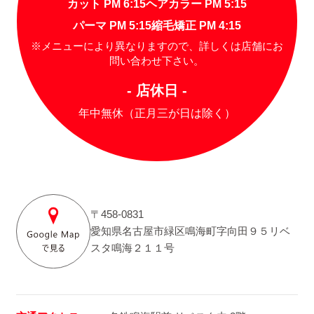
カット PM 6:15
ヘアカラー PM 5:15
パーマ PM 5:15
縮毛矯正 PM 4:15
※メニューにより異なりますので、詳しくは店舗にお
問い合わせ下さい。
- 店休日 -
年中無休（正月三が日は除く）
〒458-0831
愛知県名古屋市緑区鳴海町字向田９５リベ
スタ鳴海２１１号