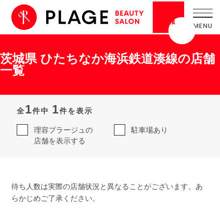
採用
情報
茨城県 ひたちなか海浜鉄道湊線の店舗
一覧
1
1
全
件中
件を表示
理容プラージュの
駐車場あり
店舗を表示する
待ち人数は実際の店舗状況と異なることがございます。あ
らかじめご了承ください。