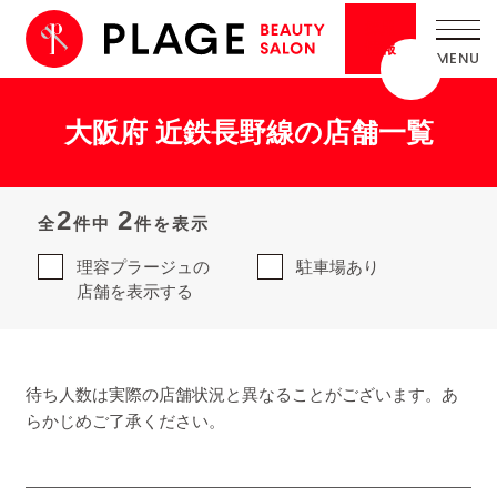
採用
情報
大阪府 近鉄長野線の店舗一覧
2
2
全
件中
件を表示
理容プラージュの
駐車場あり
店舗を表示する
待ち人数は実際の店舗状況と異なることがございます。あ
らかじめご了承ください。