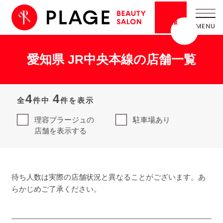
採用
情報
愛知県 JR中央本線の店舗一覧
4
4
全
件中
件を表示
理容プラージュの
駐車場あり
店舗を表示する
待ち人数は実際の店舗状況と異なることがございます。あ
らかじめご了承ください。