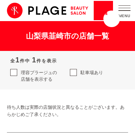
採用
情報
山梨県韮崎市の店舗一覧
1
1
全
件中
件を表示
理容プラージュの
駐車場あり
店舗を表示する
待ち人数は実際の店舗状況と異なることがございます。あ
らかじめご了承ください。