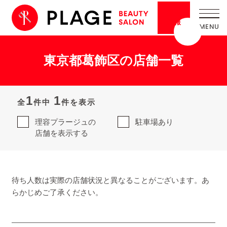
採用
情報
東京都葛飾区の店舗一覧
1
1
全
件中
件を表示
理容プラージュの
駐車場あり
店舗を表示する
待ち人数は実際の店舗状況と異なることがございます。あ
らかじめご了承ください。