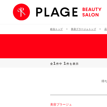
総合トップ
美容プラージュトップ
店
1
1
全
件中
件を表示
待
美容プラージュ