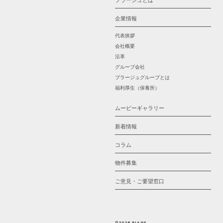
プラージュとは
企業情報
代表挨拶
会社概要
沿革
グループ会社
プラージュグループとは
福利厚生（保養所）
ムービーギャラリー
新着情報
コラム
物件募集
ご意見・ご要望窓口
©2026 PLAGE