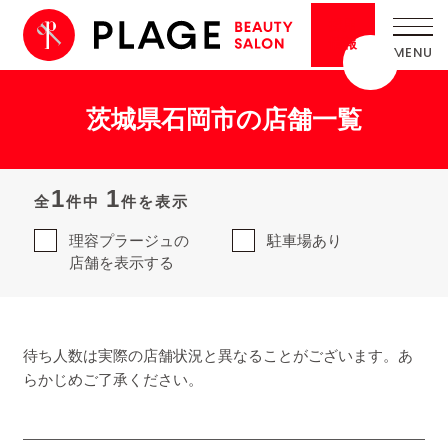
採用
情報
茨城県石岡市の店舗一覧
1
1
全
件中
件を表示
理容プラージュの
駐車場あり
店舗を表示する
待ち人数は実際の店舗状況と異なることがございます。あ
らかじめご了承ください。