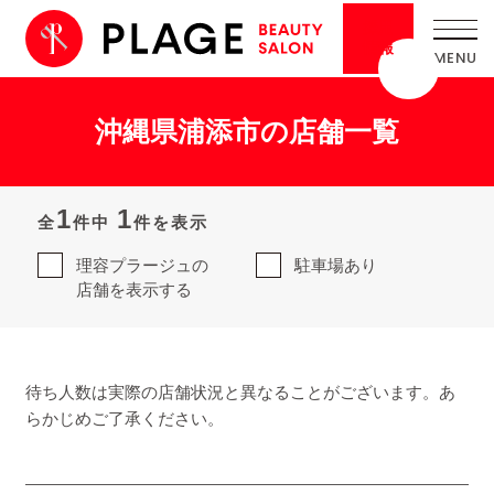
採用
情報
沖縄県浦添市の店舗一覧
1
1
全
件中
件を表示
理容プラージュの
駐車場あり
店舗を表示する
待ち人数は実際の店舗状況と異なることがございます。あ
らかじめご了承ください。