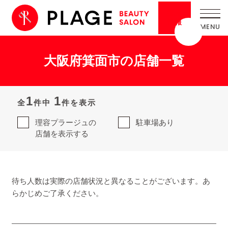
採用
情報
大阪府箕面市の店舗一覧
1
1
全
件中
件を表示
理容プラージュの
駐車場あり
店舗を表示する
待ち人数は実際の店舗状況と異なることがございます。あ
らかじめご了承ください。