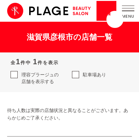
採用
情報
滋賀県彦根市の店舗一覧
1
1
全
件中
件を表示
理容プラージュの
駐車場あり
店舗を表示する
待ち人数は実際の店舗状況と異なることがございます。あ
らかじめご了承ください。