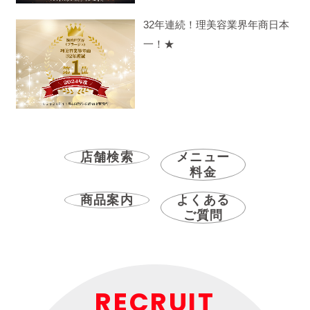
32年連続！理美容業界年商日本
一！★
店舗検索
メニュー
料金
商品案内
よくある
ご質問
RECRUIT