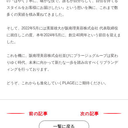
の『はやく丁寧に、確かな技で。誰もが自分らしく、自信を持てる
スタイルをお客様にお届けしたい』という想いを胸に、これまで数
多くの実績を積み重ねてきました。
そして、2022年5月には濱屋雄大が阪南理美容株式会社 代表取締役
に就任しこの度、本年2024年5月に、創立40周年という節目を迎えま
した。
これを機に、阪南理美容株式会社並びにプラージュグループは変わ
りゆく時代、未来に向かって新たな一歩を踏み出すべくリブランデ
ィングを行っております。
どうぞ、これからも進化していくPLAGEにご期待ください。
前の記事
次の記事
一覧に戻る