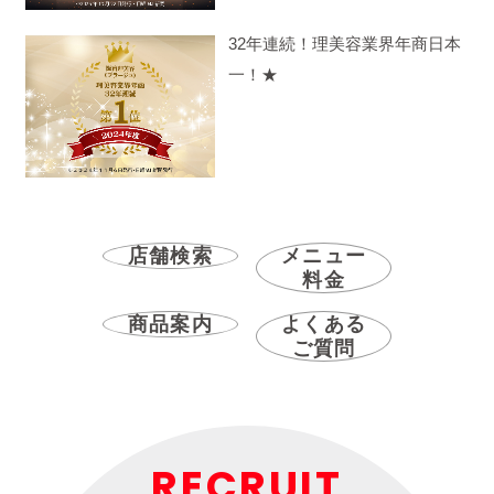
32年連続！理美容業界年商日本
一！★
店舗検索
メニュー
料金
商品案内
よくある
ご質問
RECRUIT