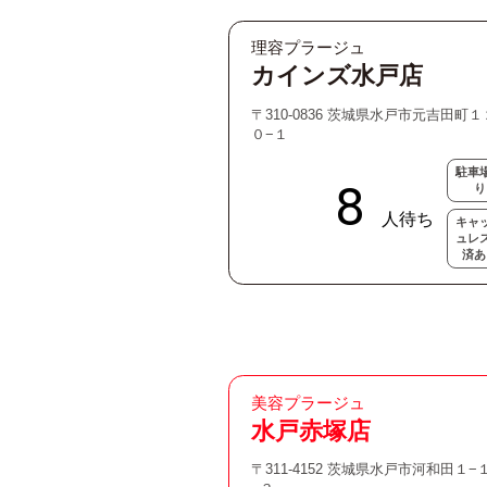
理容プラージュ
カインズ水戸店
〒310-0836 茨城県水戸市元吉田町
０−１
駐車
り
キャ
ュレ
済あ
美容プラージュ
水戸赤塚店
〒311-4152 茨城県水戸市河和田１−