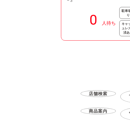
−３
駐車
り
キャ
ュレ
済あ
店舗検索
商品案内