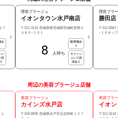
理容プラージュ
理容プラ
イオンタウン水戸南店
勝田店
１２７
〒311-3116 茨城県東茨城郡茨城町長岡３
〒312-00
４８０−１０１
−１０オッ
場あ
駐車場あ
り
ッシ
キャッシ
ス決
ュレス決
り
済あり
周辺の美容プラージュ店舗
美容プラージュ
美容プラ
カインズ水戸店
イオン
１１
〒310-0836 茨城県水戸市元吉田町１２７
〒311-31