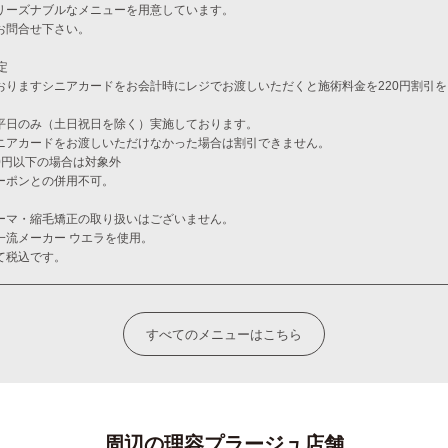
リーズナブルなメニューを用意しています。
お問合せ下さい。
定
おりますシニアカードをお会計時にレジでお渡しいただくと施術料金を220円割引
平日のみ（土日祝日を除く）実施しております。
ニアカードをお渡しいただけなかった場合は割引できません。
00円以下の場合は対象外
ーポンとの併用不可。
ーマ・縮毛矯正の取り扱いはございません。
一流メーカー ウエラを使用。
て税込です。
すべてのメニューはこちら
周辺の理容プラージュ店舗