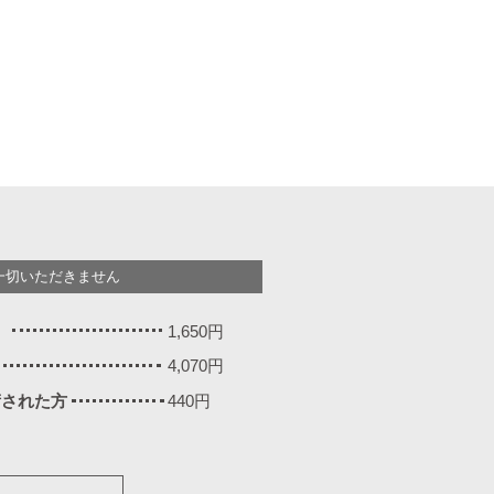
一切いただきません
）
1,650円
4,070円
施術された方
440円