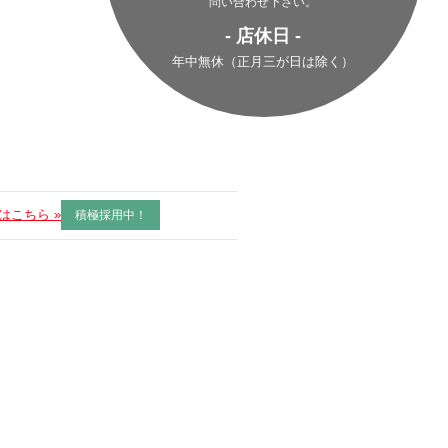
問い合わせ下さい。
- 店休日 -
年中無休（正月三が日は除く）
はこちら »
積極採用中！