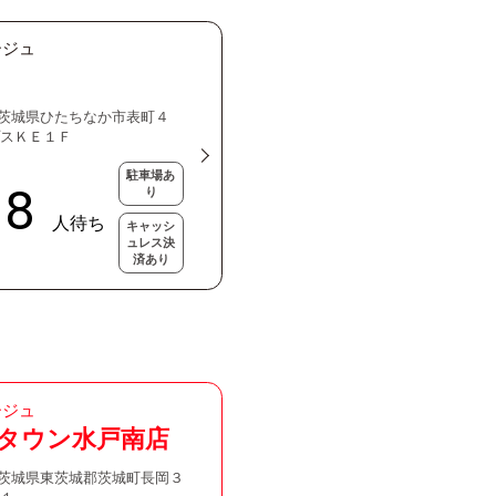
ージュ
47 茨城県ひたちなか市表町４
プスＫＥ１Ｆ
駐車場あ
り
キャッシ
ュレス決
済あり
ージュ
タウン水戸南店
16 茨城県東茨城郡茨城町長岡３