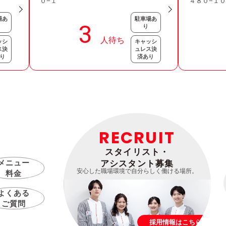
０−１
４８０−１
場あ
駐車場あ
り
ッシ
キャッシ
ス決
ュレス決
り
済あり
RECRUIT
スタイリスト・
メニュー
アシスタント募集
安心した職場環境で自分らしく働ける場所。
料金
よくある
ご質問
採用情報はこちら