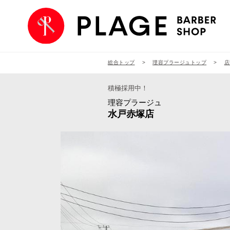
総合トップ
理容プラージュトップ
店
積極採用中！
理容プラージュ
水戸赤塚店