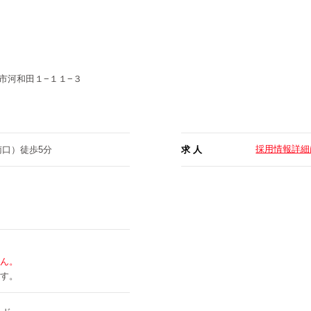
市河和田１−１１−３
採用情報詳細
南口）徒歩5分
求 人
ん。
す。