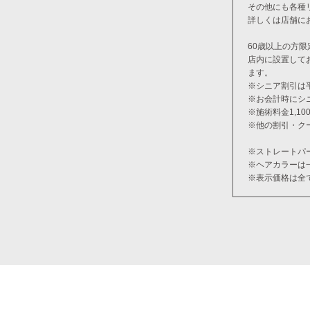
その他にも各種
詳しくは店舗に
60歳以上の方限
店内に設置して
ます。
※シニア割引は
※お会計時にシ
※施術料金1,1
※他の割引・ク
※ストレートパ
※ヘアカラーは
※表示価格は全