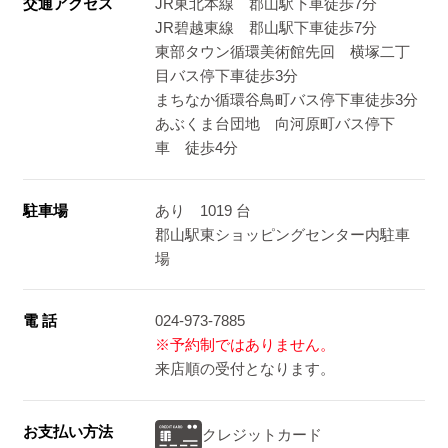
交通アクセス
JR東北本線 郡山駅下車徒歩7分
JR碧越東線 郡山駅下車徒歩7分
東部タウン循環美術館先回 横塚二丁
目バス停下車徒歩3分
まちなか循環谷鳥町バス停下車徒歩3分
あぶくま台団地 向河原町バス停下
車 徒歩4分
駐車場
あり 1019 台
郡山駅東ショッピングセンター内駐車
場
電 話
024-973-7885
※予約制ではありません。
来店順の受付となります。
お支払い方法
クレジットカード